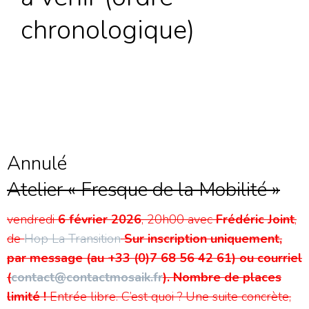
chronologique)
Annulé
Atelier « Fresque de la Mobilité »
vendredi
6 février 2026
, 20h00
avec
Frédéric Joint
,
de
Hop La Transition
Sur inscription uniquement,
par message (au +33 (0)7 68 56 42 61) ou courriel
(
contact@contactmosaik.fr
).
Nombre de places
limité !
Entrée libre. C’est quoi ? Une suite concrète,