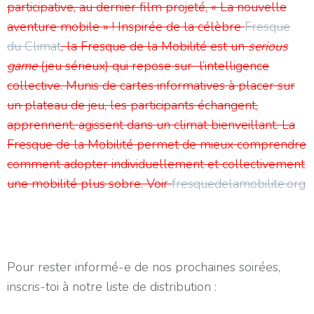
participative, au dernier film projeté, « La nouvelle
aventure mobile » ! Inspirée de la célèbre
Fresque
du Climat
, la Fresque de la Mobilité est un
serious
game
(jeu sérieux) qui repose sur l’intelligence
collective. Munis de cartes informatives à placer sur
un plateau de jeu, les participants échangent,
apprennent, agissent dans un climat bienveillant. La
Fresque de la Mobilité permet de mieux comprendre
comment adopter individuellement et collectivement
une mobilité plus sobre. Voir
fresquedelamobilite.org
Pour rester informé-e de nos prochaines soirées,
inscris-toi à notre liste de distribution :